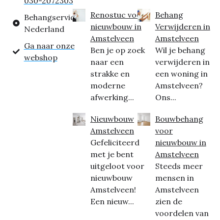
030-2072303
Renostuc voor
Behang
Behangservice
nieuwbouw in
Verwijderen in
Nederland
Amstelveen
Amstelveen
Ga naar onze
Ben je op zoek
Wil je behang
webshop
naar een
verwijderen in
strakke en
een woning in
moderne
Amstelveen?
afwerking...
Ons...
Nieuwbouw
Bouwbehang
Amstelveen
voor
Gefeliciteerd
nieuwbouw in
met je bent
Amstelveen
uitgeloot voor
Steeds meer
nieuwbouw
mensen in
Amstelveen!
Amstelveen
Een nieuw...
zien de
voordelen van