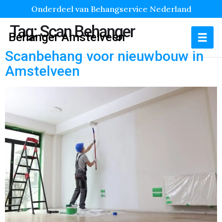
Onderdeel van Behangservice Nederland
Tag:
Scan Behanger
Behanger Amstelveen
Scanbehang voor nieuwbouw in
Amstelveen