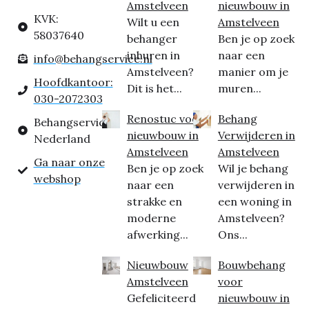
Amstelveen
nieuwbouw in
KVK:
Wilt u een
Amstelveen
58037640
behanger
Ben je op zoek
inhuren in
naar een
info@behangservice.nl
Amstelveen?
manier om je
Hoofdkantoor:
Dit is het...
muren...
030-2072303
Renostuc voor
Behang
Behangservice
nieuwbouw in
Verwijderen in
Nederland
Amstelveen
Amstelveen
Ga naar onze
Ben je op zoek
Wil je behang
webshop
naar een
verwijderen in
strakke en
een woning in
moderne
Amstelveen?
afwerking...
Ons...
Nieuwbouw
Bouwbehang
Amstelveen
voor
Gefeliciteerd
nieuwbouw in