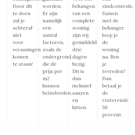
Door dit
worden.
behangen
eindcontrole.
te doen
Er zijn
van een
Samen
zul je
namelijk
complete
met de
achteraf
een
woning
behanger
niet
aantal
zijn wij
loop je
voor
factoren,
gemiddeld
de
verassingen
zoals de
drie
woning
komen
ondergrond,
dagen
na. Ben
te staan!
die de
bezig.
je
prijs per
Dit is
tevreden?
m2
dan
Dan
kunnen
inclusief
betaal je
beïnvloeden.
sauzen
de
en
resterende
kitten.
50
procent.