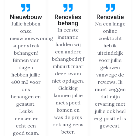
Nieuwbouw
Renovlies
Renovatie
behang
Jullie hebben
Na een lange
In eerste
onze
online
instantie
nieuwbouwwoning
zoektocht
hadden wij
super strak
heb ik
een andere
behangen!
uiteindelijk
behangbedrijf
Binnen vier
voor jullie
inhuurt maar
dagen
gekozen
deze kwam
hebben jullie
vanwege de
niet opdagen.
400 m2 voor
reviews. Ik
Gelukkig
ons
moet zeggen
kunnen jullie
behangen en
dat mijn
met spoed
gesaust.
ervaring met
komen en
Leuke
jullie ook heel
was de prijs
mensen en
erg positief is
ook nog eens
echt een
geweest.
beter.
goed team.