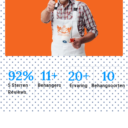
92
%
11
+
20
+
10
5 Sterren
Behangers
Ervaring
Behangsoorten
Reviews