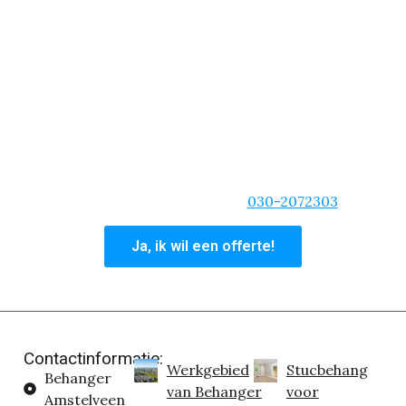
goedkope prijzen per vierkante meter. Er is geen
klus die we niet aannemen en zelfs als het gaat om
een spoed situatie, dan kun je rekenen op ons
behangteam.
We zijn van de korte lijnen, duidelijke communicatie
en zullen altijd dat extra stapje zetten. Ben je
overtuigd dat wij de beste behangservice bieden
voor uw woning? Vraag dan nu een offerte aan of
bel ons hoofdkantoor op:
030-2072303
Ja, ik wil een offerte!
Contactinformatie:
Werkgebied
Stucbehang
Behanger
van Behanger
voor
Amstelveen