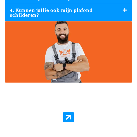
4. Kunnen jullie ook mijn plafond
schilderen?
Behang Laten Aanbrengen
Behanger Amstelveen staat voor kwaliteit en