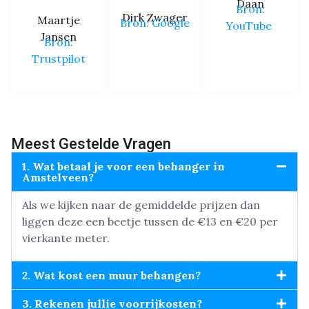
Daan
Bron:
Dirk Zwager
Maartje
Bron: Google
YouTube
Jansen
Bron:
Trustpilot
Meest Gestelde Vragen
1. Wat betaal je voor een behanger in
Amstelveen?
Als we kijken naar de gemiddelde prijzen dan
liggen deze een beetje tussen de €13 en €20 per
vierkante meter.
2. Wat kost een muur behangen?
3. Rekenen jullie voorrijkosten?