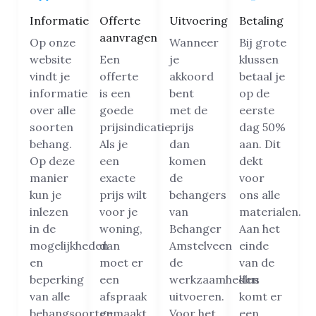
Informatie
Offerte
Uitvoering
Betaling
aanvragen
Op onze
Wanneer
Bij grote
website
Een
je
klussen
vindt je
offerte
akkoord
betaal je
informatie
is een
bent
op de
over alle
goede
met de
eerste
soorten
prijsindicatie.
prijs
dag 50%
behang.
Als je
dan
aan. Dit
Op deze
een
komen
dekt
manier
exacte
de
voor
kun je
prijs wilt
behangers
ons alle
inlezen
voor je
van
materialen.
in de
woning,
Behanger
Aan het
mogelijkheden
dan
Amstelveen
einde
en
moet er
de
van de
beperking
een
werkzaamheden
klus
van alle
afspraak
uitvoeren.
komt er
behangsoorten.
gemaakt
Voor het
een