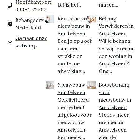
Hoofdkantoor:
Dit is het...
muren...
030-2072303
Renostuc voor
Behang
Behangservice
nieuwbouw in
Verwijderen in
Nederland
Amstelveen
Amstelveen
Ga naar onze
Ben je op zoek
Wil je behang
webshop
naar een
verwijderen in
strakke en
een woning in
moderne
Amstelveen?
afwerking...
Ons...
Nieuwbouw
Bouwbehang
Amstelveen
voor
Gefeliciteerd
nieuwbouw in
met je bent
Amstelveen
uitgeloot voor
Steeds meer
nieuwbouw
mensen in
Amstelveen!
Amstelveen
Een nieuw...
zien de