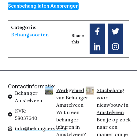
Scanbehang laten Aanbrengen
Categorie:
Behangsoorten
Share
this :
Contactinformatie:
Werkgebied
Stucbehang
Behanger
van Behanger
voor
Amstelveen
Amstelveen
nieuwbouw in
KVK:
Wilt u een
Amstelveen
58037640
behanger
Ben je op zoek
inhuren in
naar een
info@behangservice.nl
Amstelveen?
manier om je