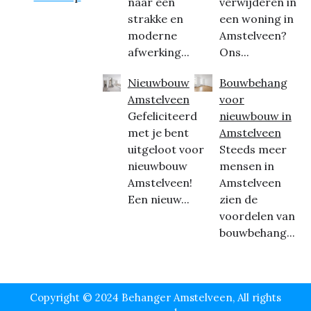
naar een
verwijderen in
strakke en
een woning in
moderne
Amstelveen?
afwerking...
Ons...
Nieuwbouw
Bouwbehang
Amstelveen
voor
Gefeliciteerd
nieuwbouw in
met je bent
Amstelveen
uitgeloot voor
Steeds meer
nieuwbouw
mensen in
Amstelveen!
Amstelveen
Een nieuw...
zien de
voordelen van
bouwbehang...
Copyright © 2024 Behanger Amstelveen, All rights