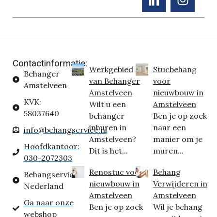
Contactinformatie:
Werkgebied
Stucbehang
Behanger
van Behanger
voor
Amstelveen
Amstelveen
nieuwbouw in
KVK:
Wilt u een
Amstelveen
58037640
behanger
Ben je op zoek
inhuren in
naar een
info@behangservice.nl
Amstelveen?
manier om je
Hoofdkantoor:
Dit is het...
muren...
030-2072303
Renostuc voor
Behang
Behangservice
nieuwbouw in
Verwijderen in
Nederland
Amstelveen
Amstelveen
Ga naar onze
Ben je op zoek
Wil je behang
webshop