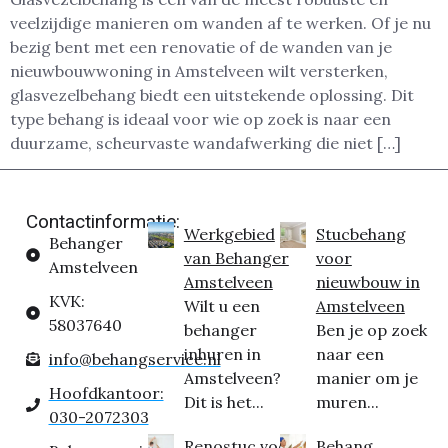
veelzijdige manieren om wanden af te werken. Of je nu
bezig bent met een renovatie of de wanden van je
nieuwbouwwoning in Amstelveen wilt versterken,
glasvezelbehang biedt een uitstekende oplossing. Dit
type behang is ideaal voor wie op zoek is naar een
duurzame, scheurvaste wandafwerking die niet […]
Contactinformatie:
Werkgebied
Stucbehang
Behanger
van Behanger
voor
Amstelveen
Amstelveen
nieuwbouw in
KVK:
Wilt u een
Amstelveen
58037640
behanger
Ben je op zoek
inhuren in
naar een
info@behangservice.nl
Amstelveen?
manier om je
Hoofdkantoor:
Dit is het...
muren...
030-2072303
Renostuc voor
Behang