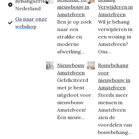
Behangservice
nieuwbouw in
Verwijderen in
Nederland
Amstelveen
Amstelveen
Ga naar onze
Ben je op zoek
Wil je behang
webshop
naar een
verwijderen in
strakke en
een woning in
moderne
Amstelveen?
afwerking...
Ons...
Nieuwbouw
Bouwbehang
Amstelveen
voor
Gefeliciteerd
nieuwbouw in
met je bent
Amstelveen
uitgeloot voor
Steeds meer
nieuwbouw
mensen in
Amstelveen!
Amstelveen
Een nieuw...
zien de
voordelen van
bouwbehang...