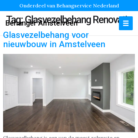
Onderdeel van Behangservice Nederland
Tag:
Glasvezelbehang Renovatie
Behanger Amstelveen
Glasvezelbehang voor
nieuwbouw in Amstelveen
Glasvezelbehang is een van de meest robuuste en