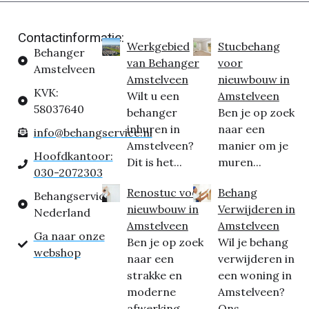
Contactinformatie:
Werkgebied
Stucbehang
Behanger
van Behanger
voor
Amstelveen
Amstelveen
nieuwbouw in
KVK:
Wilt u een
Amstelveen
58037640
behanger
Ben je op zoek
inhuren in
naar een
info@behangservice.nl
Amstelveen?
manier om je
Hoofdkantoor:
Dit is het...
muren...
030-2072303
Renostuc voor
Behang
Behangservice
nieuwbouw in
Verwijderen in
Nederland
Amstelveen
Amstelveen
Ga naar onze
Ben je op zoek
Wil je behang
webshop
naar een
verwijderen in
strakke en
een woning in
moderne
Amstelveen?
afwerking...
Ons...