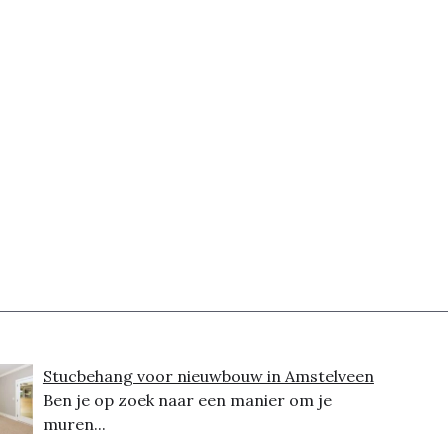
Stucbehang voor nieuwbouw in Amstelveen
Ben je op zoek naar een manier om je
muren...