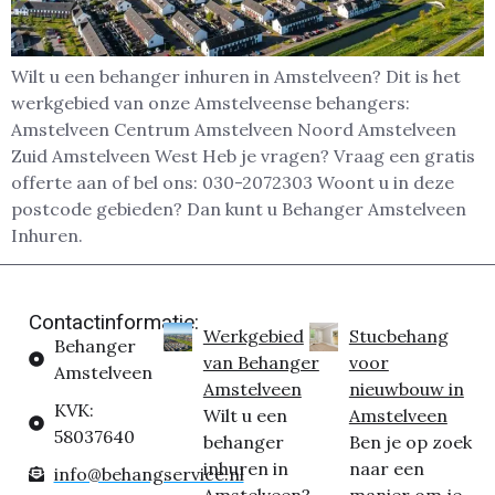
Wilt u een behanger inhuren in Amstelveen? Dit is het
werkgebied van onze Amstelveense behangers:
Amstelveen Centrum Amstelveen Noord Amstelveen
Zuid Amstelveen West Heb je vragen? Vraag een gratis
offerte aan of bel ons: 030-2072303 Woont u in deze
postcode gebieden? Dan kunt u Behanger Amstelveen
Inhuren.
Contactinformatie:
Werkgebied
Stucbehang
Behanger
van Behanger
voor
Amstelveen
Amstelveen
nieuwbouw in
KVK:
Wilt u een
Amstelveen
58037640
behanger
Ben je op zoek
inhuren in
naar een
info@behangservice.nl