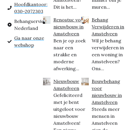
Amstelveen?
manier om je
Hoofdkantoor:
Dit is het...
muren...
030-2072303
Renostuc voor
Behang
Behangservice
nieuwbouw in
Verwijderen in
Nederland
Amstelveen
Amstelveen
Ga naar onze
Ben je op zoek
Wil je behang
webshop
naar een
verwijderen in
strakke en
een woning in
moderne
Amstelveen?
afwerking...
Ons...
Nieuwbouw
Bouwbehang
Amstelveen
voor
Gefeliciteerd
nieuwbouw in
met je bent
Amstelveen
uitgeloot voor
Steeds meer
nieuwbouw
mensen in
Amstelveen!
Amstelveen