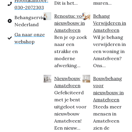
Hoofdkantoor:
Dit is het...
muren...
030-2072303
Renostuc voor
Behang
Behangservice
nieuwbouw in
Verwijderen in
Nederland
Amstelveen
Amstelveen
Ga naar onze
Ben je op zoek
Wil je behang
webshop
naar een
verwijderen in
strakke en
een woning in
moderne
Amstelveen?
afwerking...
Ons...
Nieuwbouw
Bouwbehang
Amstelveen
voor
Gefeliciteerd
nieuwbouw in
met je bent
Amstelveen
uitgeloot voor
Steeds meer
nieuwbouw
mensen in
Amstelveen!
Amstelveen
Een nieuw...
zien de