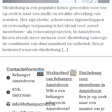
Vliesbehang is een populaire keuze geworden voor wie
op zoek is naar een snelle en strakke afwerking van
wanden. Met zijn sterke, scheurvaste eigenschappen
en eenvoudige toepassing is het ideaal voor zowel
nieuwbouw- als renovatieprojecten. In Amstelveen
kiezen steeds meer mensen voor vliesbehang vanwege
de combinatie van duurzaamheid en esthetiek. Ben je
benieuwd waarom vliesbehang […]
Contactinformatie:
Werkgebied
Stucbehang
Behanger
van Behanger
voor
Amstelveen
Amstelveen
nieuwbouw in
KVK:
Wilt u een
Amstelveen
58037640
behanger
Ben je op zoek
inhuren in
naar een
info@behangservice.nl
Amstelveen?
manier om je