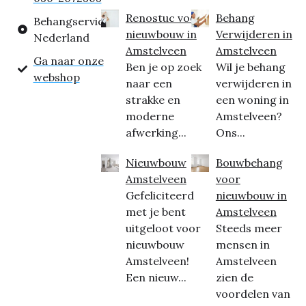
Renostuc voor
Behang
Behangservice
nieuwbouw in
Verwijderen in
Nederland
Amstelveen
Amstelveen
Ga naar onze
Ben je op zoek
Wil je behang
webshop
naar een
verwijderen in
strakke en
een woning in
moderne
Amstelveen?
afwerking...
Ons...
Nieuwbouw
Bouwbehang
Amstelveen
voor
Gefeliciteerd
nieuwbouw in
met je bent
Amstelveen
uitgeloot voor
Steeds meer
nieuwbouw
mensen in
Amstelveen!
Amstelveen
Een nieuw...
zien de
voordelen van