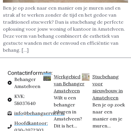
Ben je op zoek naar een manier om je muren snel en
strak af te werken zonder de tijd en het gedoe van
traditioneel stucwerk? Dan is stucbehang de perfecte
oplossing voor jouw woning of kantoor in Amstelveen.
Deze vorm van behang combineert de esthetiek van
gestucte wanden met de eenvoud en efficiëntie van
behang. […]
Contactinformatie:
Werkgebied
Stucbehang
Behanger
van Behanger
voor
Amstelveen
Amstelveen
nieuwbouw in
KVK:
Wilt u een
Amstelveen
58037640
behanger
Ben je op zoek
inhuren in
naar een
info@behangservice.nl
Amstelveen?
manier om je
Hoofdkantoor:
Dit is het...
muren...
030-2072303