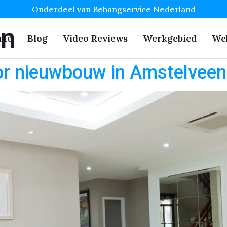
Onderdeel van Behangservice Nederland
en
me
Blog
Video Reviews
Werkgebied
We
or nieuwbouw in Amstelveen