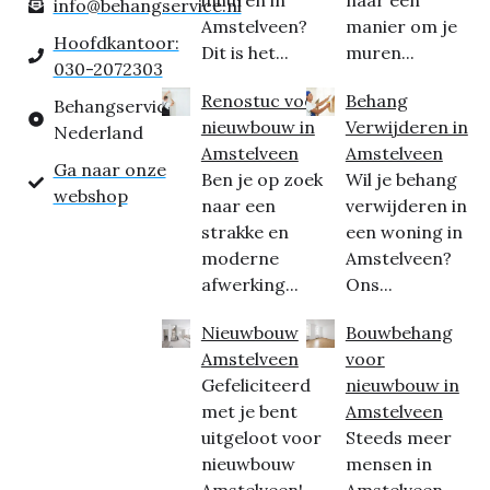
inhuren in
naar een
info@behangservice.nl
Amstelveen?
manier om je
Hoofdkantoor:
Dit is het...
muren...
030-2072303
Renostuc voor
Behang
Behangservice
nieuwbouw in
Verwijderen in
Nederland
Amstelveen
Amstelveen
Ga naar onze
Ben je op zoek
Wil je behang
webshop
naar een
verwijderen in
strakke en
een woning in
moderne
Amstelveen?
afwerking...
Ons...
Nieuwbouw
Bouwbehang
Amstelveen
voor
Gefeliciteerd
nieuwbouw in
met je bent
Amstelveen
uitgeloot voor
Steeds meer
nieuwbouw
mensen in