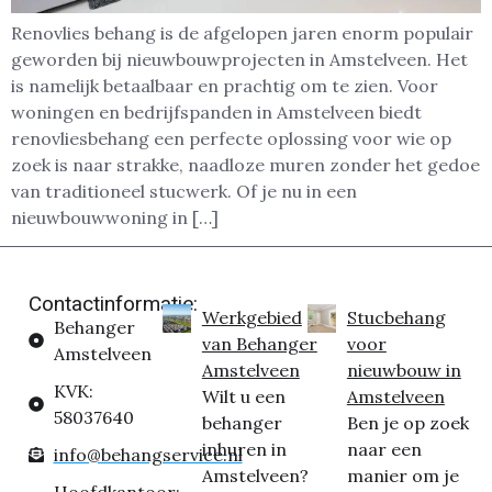
Renovlies behang is de afgelopen jaren enorm populair
geworden bij nieuwbouwprojecten in Amstelveen. Het
is namelijk betaalbaar en prachtig om te zien. Voor
woningen en bedrijfspanden in Amstelveen biedt
renovliesbehang een perfecte oplossing voor wie op
zoek is naar strakke, naadloze muren zonder het gedoe
van traditioneel stucwerk. Of je nu in een
nieuwbouwwoning in […]
Contactinformatie:
Werkgebied
Stucbehang
Behanger
van Behanger
voor
Amstelveen
Amstelveen
nieuwbouw in
KVK:
Wilt u een
Amstelveen
58037640
behanger
Ben je op zoek
inhuren in
naar een
info@behangservice.nl
Amstelveen?
manier om je