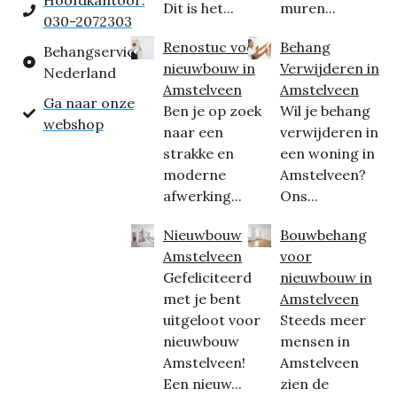
Hoofdkantoor:
Dit is het...
muren...
030-2072303
Renostuc voor
Behang
Behangservice
nieuwbouw in
Verwijderen in
Nederland
Amstelveen
Amstelveen
Ga naar onze
Ben je op zoek
Wil je behang
webshop
naar een
verwijderen in
strakke en
een woning in
moderne
Amstelveen?
afwerking...
Ons...
Nieuwbouw
Bouwbehang
Amstelveen
voor
Gefeliciteerd
nieuwbouw in
met je bent
Amstelveen
uitgeloot voor
Steeds meer
nieuwbouw
mensen in
Amstelveen!
Amstelveen
Een nieuw...
zien de