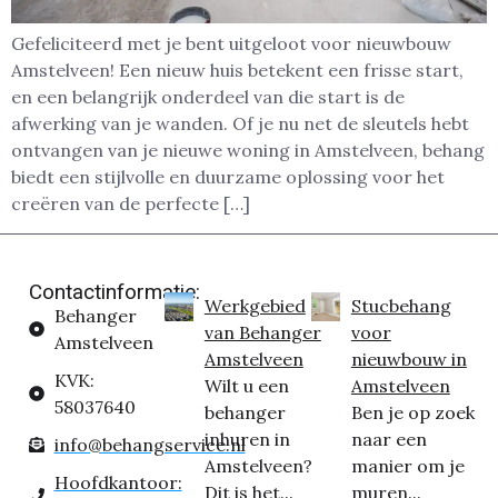
Gefeliciteerd met je bent uitgeloot voor nieuwbouw
Amstelveen! Een nieuw huis betekent een frisse start,
en een belangrijk onderdeel van die start is de
afwerking van je wanden. Of je nu net de sleutels hebt
ontvangen van je nieuwe woning in Amstelveen, behang
biedt een stijlvolle en duurzame oplossing voor het
creëren van de perfecte […]
Contactinformatie:
Werkgebied
Stucbehang
Behanger
van Behanger
voor
Amstelveen
Amstelveen
nieuwbouw in
KVK:
Wilt u een
Amstelveen
58037640
behanger
Ben je op zoek
inhuren in
naar een
info@behangservice.nl
Amstelveen?
manier om je
Hoofdkantoor:
Dit is het...
muren...