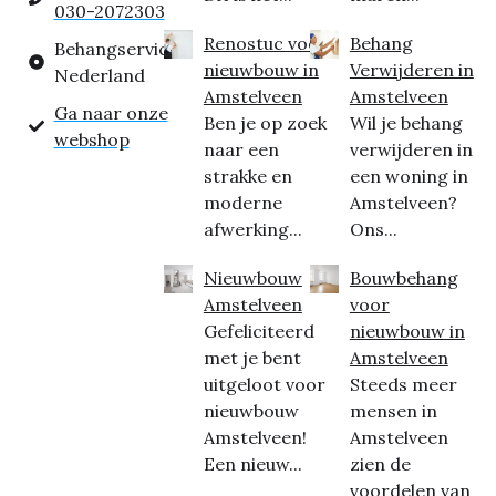
030-2072303
Renostuc voor
Behang
Behangservice
nieuwbouw in
Verwijderen in
Nederland
Amstelveen
Amstelveen
Ga naar onze
Ben je op zoek
Wil je behang
webshop
naar een
verwijderen in
strakke en
een woning in
moderne
Amstelveen?
afwerking...
Ons...
Nieuwbouw
Bouwbehang
Amstelveen
voor
Gefeliciteerd
nieuwbouw in
met je bent
Amstelveen
uitgeloot voor
Steeds meer
nieuwbouw
mensen in
Amstelveen!
Amstelveen
Een nieuw...
zien de
voordelen van