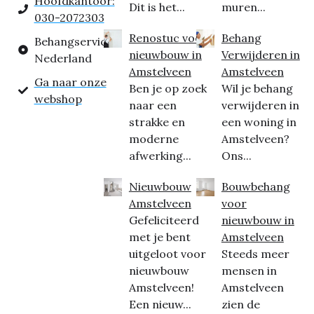
Hoofdkantoor:
Dit is het...
muren...
030-2072303
Renostuc voor
Behang
Behangservice
nieuwbouw in
Verwijderen in
Nederland
Amstelveen
Amstelveen
Ga naar onze
Ben je op zoek
Wil je behang
webshop
naar een
verwijderen in
strakke en
een woning in
moderne
Amstelveen?
afwerking...
Ons...
Nieuwbouw
Bouwbehang
Amstelveen
voor
Gefeliciteerd
nieuwbouw in
met je bent
Amstelveen
uitgeloot voor
Steeds meer
nieuwbouw
mensen in
Amstelveen!
Amstelveen
Een nieuw...
zien de