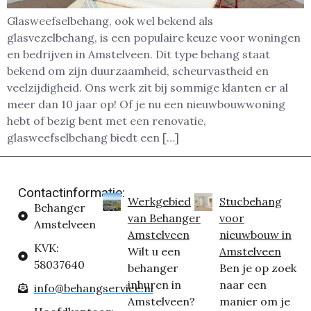
Glasweefselbehang, ook wel bekend als
glasvezelbehang, is een populaire keuze voor woningen
en bedrijven in Amstelveen. Dit type behang staat
bekend om zijn duurzaamheid, scheurvastheid en
veelzijdigheid. Ons werk zit bij sommige klanten er al
meer dan 10 jaar op! Of je nu een nieuwbouwwoning
hebt of bezig bent met een renovatie,
glasweefselbehang biedt een […]
Contactinformatie:
Werkgebied
Stucbehang
Behanger
van Behanger
voor
Amstelveen
Amstelveen
nieuwbouw in
KVK:
Wilt u een
Amstelveen
58037640
behanger
Ben je op zoek
inhuren in
naar een
info@behangservice.nl
Amstelveen?
manier om je