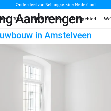
Onderdeel van Behangservice Nederland
ng Aanbrengen
me
Blog
Video Reviews
Werkgebied
We
euwbouw in Amstelveen