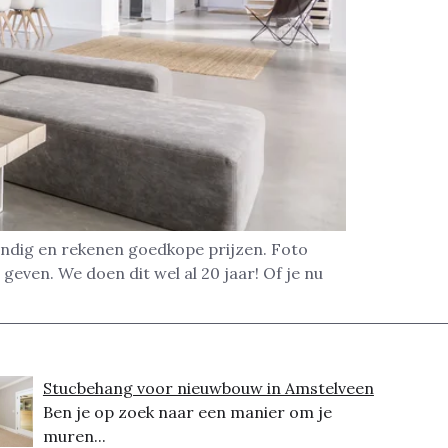
undig en rekenen goedkope prijzen. Foto
geven. We doen dit wel al 20 jaar! Of je nu
Stucbehang voor nieuwbouw in Amstelveen
Ben je op zoek naar een manier om je
muren...