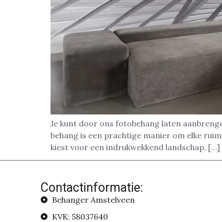
Je kunt door ons fotobehang laten aanbrenge
behang is een prachtige manier om elke ruimte
kiest voor een indrukwekkend landschap, […]
Contactinformatie:
Behanger Amstelveen
KVK: 58037640